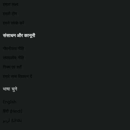
हमारा लक्ष्य
हमारी टीम
हमसे संपर्क करें
संसाधन और कानूनी
गोपनीयता नीति
संपादकीय नीति
नियम एवं शर्तें
हमारे साथ विज्ञापन दें
भाषा चुने
English
हिंदी (Hindi)
اردو (Urdu