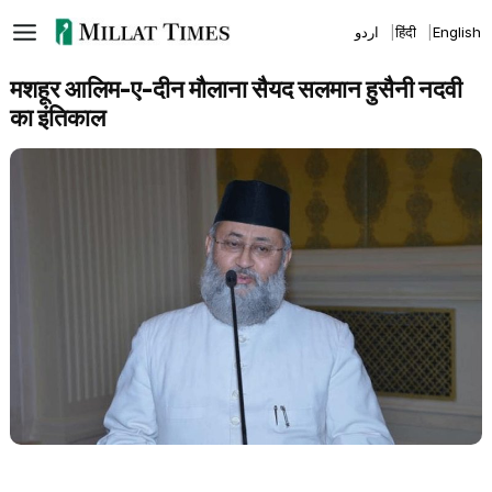
Skip
اردو
हिंदी
English
to
content
मशहूर आलिम-ए-दीन मौलाना सैयद सलमान हुसैनी नदवी
का इंतिकाल