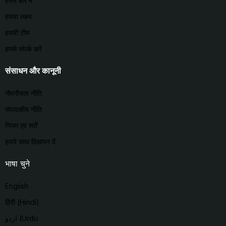
हमारे बारे में
हमारा लक्ष्य
हमारी टीम
हमसे संपर्क करें
संसाधन और कानूनी
गोपनीयता नीति
संपादकीय नीति
नियम एवं शर्तें
हमारे साथ विज्ञापन दें
भाषा चुने
English
हिंदी (Hindi)
اردو (Urdu