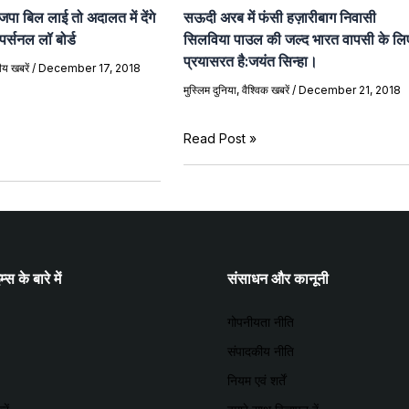
जपा बिल लाई तो अदालत में देंगे
सऊदी अरब में फंसी हज़ारीबाग निवासी
 पर्सनल लॉ बोर्ड
सिलविया पाउल की जल्द भारत वापसी के लि
प्रयासरत है:जयंत सिन्हा।
रीय खबरें
/
December 17, 2018
मुस्लिम दुनिया
,
वैश्विक खबरें
/
December 21, 2018
Read Post »
स के बारे में
संसाधन और कानूनी
गोपनीयता नीति
संपादकीय नीति
नियम एवं शर्तें