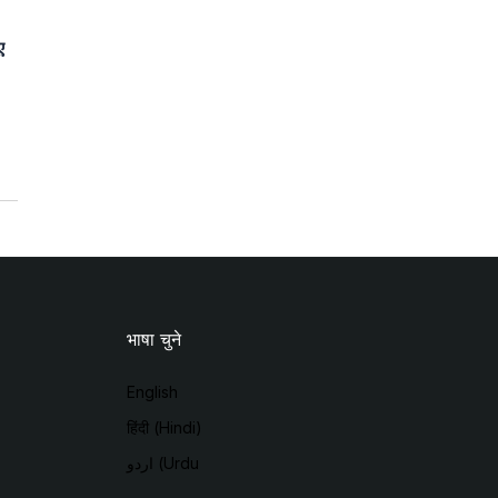
ए
भाषा चुने
English
हिंदी (Hindi)
اردو (Urdu