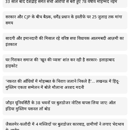
33 साल बाद देशद्रोह समेत सभी आरोपों से बरी हुए 78 वर्षीय मोहम्मद नईम
सरकार और CJP के बीच बैठक, धर्मेंद्र प्रधान के इस्तीफे पर 25 जुलाई तक मांगा
समय
सादगी और ईमानदारी की मिसाल रहे वरिष्ठ सपा विधायक आलमबदी आज़मी का
इंतकाल
घर गिराकर समाज की ‘खून की प्यास’ शांत कर रही है सरकार- इलाहाबाद
हाईकोर्ट
‘नफ़रत की आँधियों में मोहब्बत के चिराग़ जलाने निकले हैं’… लखनऊ में हिंदू-
मुस्लिम एकता सम्मेलन में बोले मौलाना अरशद मदनी
जौहर यूनिवर्सिटी के 38 भवनों पर बुलडोजर नोटिस वापस लिया जाए: ऑल
इंडिया मुस्लिम पर्सनल लॉ बोर्ड
जैसलमेर-फलौदी में 4 मस्जिदों पर बुलडोजर कार्रवाई, ग्रामीणों ने लगाए भेदभाव