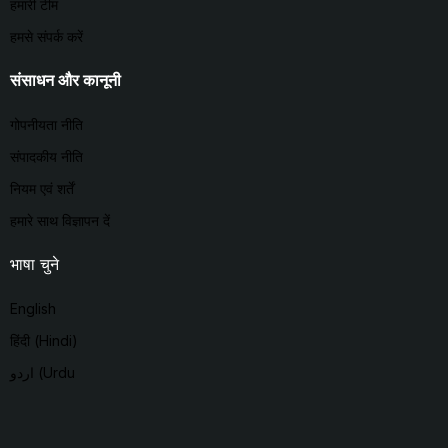
हमारी टीम
हमसे संपर्क करें
संसाधन और कानूनी
गोपनीयता नीति
संपादकीय नीति
नियम एवं शर्तें
हमारे साथ विज्ञापन दें
भाषा चुने
English
हिंदी (Hindi)
اردو (Urdu